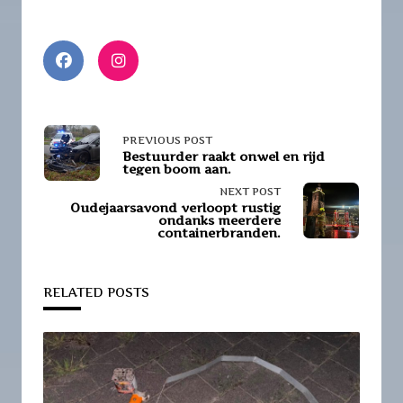
<span
PREVIOUS POST
Bestuurder raakt onwel en rijd
tegen boom aan.
class="nav-
NEXT POST
subtitle
Oudejaarsavond verloopt rustig
ondanks meerdere
containerbranden.
screen-
reader-
RELATED POSTS
text">Page</span>