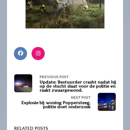
<span
PREVIOUS POST
Update: Bestuurder crasht nadat hij
op de vlucht slaat voor de politie en
class="nav-
raakt zwaargewond.
NEXT POST
subtitle
Explosie bij woning Poppersteeg,
politie doet onderzoek
screen-
reader-
RELATED POSTS