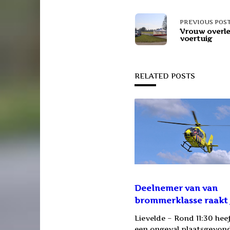
<span
PREVIOUS POS
Vrouw overled
voertuig
class="na
subtitle
RELATED POSTS
screen-
reader-
text">Pa
Deelnemer van van
brommerklasse raakt
Lievelde – Rond 11:30 heef
een ongeval plaatsgevond