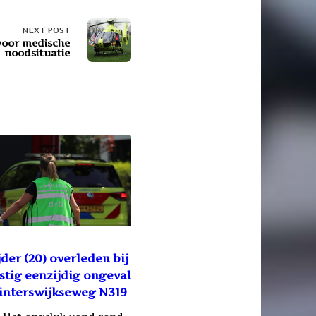
NEXT POST
voor medische
noodsituatie
der (20) overleden bij
stig eenzijdig ongeval
interswijkseweg N319