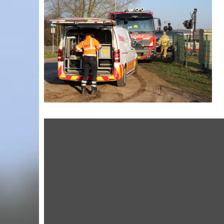
Display
"Treinongeval Op
De Haartweg
Winterswijk/Miste."
From YouTube