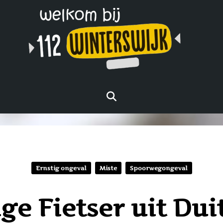
Ernstig ongeval
Miste
Spoorwegongeval
ige Fietser uit Du