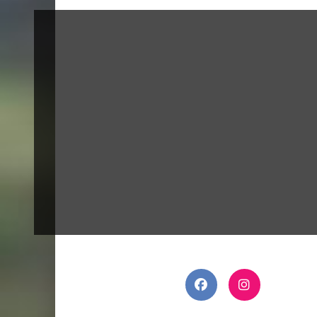
Display
Content
From X