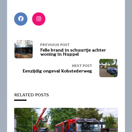
<span
PREVIOUS POST
Felle brand in schuurtje achter
woning in Huppel
class="nav-
NEXT POST
subtitle
Eenzijdig ongeval Kobstederweg
screen-
reader-
RELATED POSTS
text">Page</span>