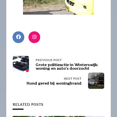
<span
PREVIOUS POST
Grote politieactie in Winterswijk:
woning en auto’s doorzocht
class="nav-
NEXT POST
subtitle
Hond gered bij woningbrand
screen-
reader-
RELATED POSTS
text">Page</span>