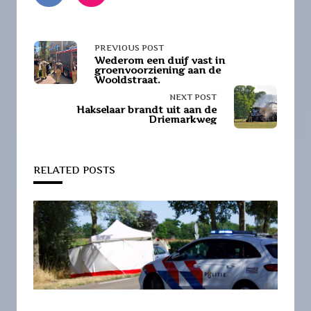
<span
PREVIOUS POST
Wederom een duif vast in
groenvoorziening aan de
class="nav-
Wooldstraat.
NEXT POST
subtitle
Hakselaar brandt uit aan de
Driemarkweg
screen-
reader-
RELATED POSTS
text">Page</span>