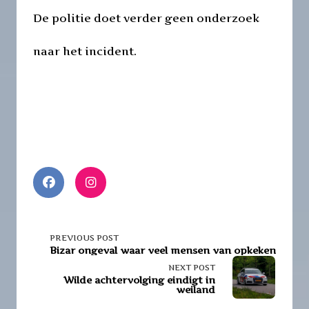
De politie doet verder geen onderzoek
naar het incident.
<span
PREVIOUS POST
Bizar ongeval waar veel mensen van opkeken
class="nav-
NEXT POST
Wilde achtervolging eindigt in
weiland
subtitle