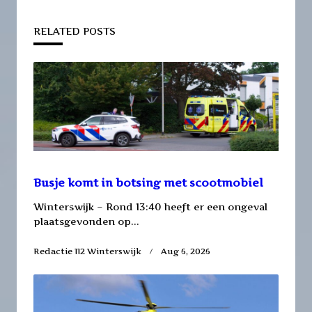
screen-
RELATED POSTS
reader-
text">Page</span>
Busje komt in botsing met scootmobiel
Winterswijk – Rond 13:40 heeft er een ongeval
plaatsgevonden op...
Redactie 112 Winterswijk
Aug 6, 2026